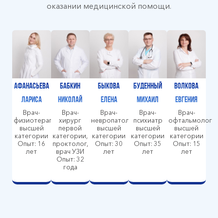
оказании медицинской помощи.
Афанасьева
Бабкин
Быкова
Буденный
Волкова
Лариса
Николай
Елена
Михаил
Евгения
Врач-
Врач-
Врач-
Врач-
Врач-
физиотерапевт
хирург
невропатолог
психиатр
офтальмолог
высшей
первой
высшей
высшей
высшей
категории
категории,
категории
категории
категории
Опыт: 16
проктолог,
Опыт: 30
Опыт: 35
Опыт: 15
лет
врач УЗИ
лет
лет
лет
Опыт: 32
года