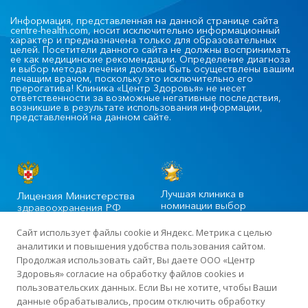
Информация, представленная на данной странице сайта
centre-health.com, носит исключительно информационный
характер и предназначена только для образовательных
целей. Посетители данного сайта не должны воспринимать
ее как медицинские рекомендации. Определение диагноза
и выбор метода лечения должны быть осуществлены вашим
лечащим врачом, поскольку это исключительно его
прерогатива! Клиника «Центр Здоровья» не несет
ответственности за возможные негативные последствия,
возникшие в результате использования информации,
представленной на данном сайте.
Лучшая клиника в
Лицензия Министерства
номинации выбор
здравоохранения РФ
пациентов
Сайт использует файлы cookie и Яндекс. Метрика с целью
аналитики и повышения удобства пользования сайтом.
Продолжая использовать сайт, Вы даете ООО «Центр
©2020-2025 Официальный сайт сети многопрофильных клиник
Здоровья» согласие на обработку файлов cookies и
«Центр Здоровья» в Москве
пользовательских данных. Если Вы не хотите, чтобы Ваши
данные обрабатывались, просим отключить обработку