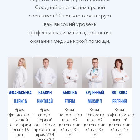
Средний опыт наших врачей
составляет 20 лет, что гарантирует
вам высокий уровень
профессионализма и надежности в
оказании медицинской помощи.
Афанасьева
Бабкин
Быкова
Буденный
Волкова
Лариса
Николай
Елена
Михаил
Евгения
Врач-
Врач-
Врач-
Врач-
Врач-
физиотерапевт
хирург
невропатолог
психиатр
офтальмолог
высшей
первой
высшей
высшей
высшей
категории
категории,
категории
категории
категории
Опыт: 16
проктолог,
Опыт: 30
Опыт: 35
Опыт: 15
лет
врач УЗИ
лет
лет
лет
Опыт: 32