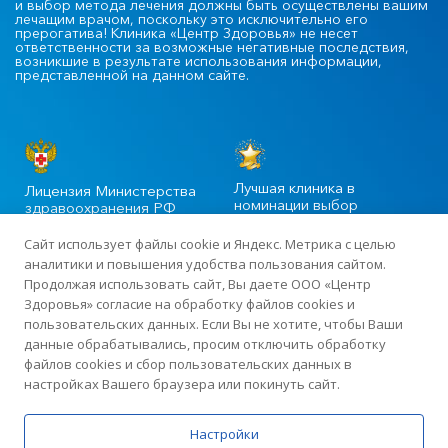
и выбор метода лечения должны быть осуществлены вашим
лечащим врачом, поскольку это исключительно его
прерогатива! Клиника «Центр Здоровья» не несет
ответственности за возможные негативные последствия,
возникшие в результате использования информации,
представленной на данном сайте.
Лучшая клиника в
Лицензия Министерства
номинации выбор
здравоохранения РФ
пациентов
Сайт использует файлы cookie и Яндекс. Метрика с целью
аналитики и повышения удобства пользования сайтом.
Продолжая использовать сайт, Вы даете ООО «Центр
©2020-2025 Официальный сайт сети многопрофильных клиник
Здоровья» согласие на обработку файлов cookies и
«Центр Здоровья» в Москве
пользовательских данных. Если Вы не хотите, чтобы Ваши
данные обрабатывались, просим отключить обработку
файлов cookies и сбор пользовательских данных в
Лицензия: ЛО-77-01-015919 от 13 апреля 2018 года · ИНН
настройках Вашего браузера или покинуть сайт.
7726423383 · ОГРН 1187746198507
Политика по обработке персональных данных
Настройки