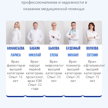
профессионализма и надежности в
оказании медицинской помощи.
Афанасьева
Бабкин
Быкова
Буденный
Волкова
Лариса
Николай
Елена
Михаил
Евгения
Врач-
Врач-
Врач-
Врач-
Врач-
физиотерапевт
хирург
невропатолог
психиатр
офтальмолог
высшей
первой
высшей
высшей
высшей
категории
категории,
категории
категории
категории
Опыт: 16
проктолог,
Опыт: 30
Опыт: 35
Опыт: 15
лет
врач УЗИ
лет
лет
лет
Опыт: 32
года