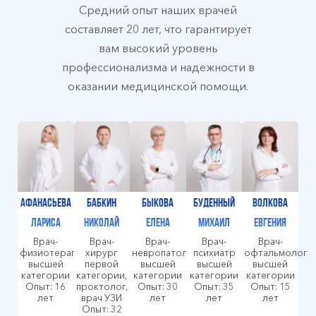
Средний опыт наших врачей
составляет 20 лет, что гарантирует
вам высокий уровень
профессионализма и надежности в
оказании медицинской помощи.
Афанасьева
Бабкин
Быкова
Буденный
Волкова
Лариса
Николай
Елена
Михаил
Евгения
Врач-
Врач-
Врач-
Врач-
Врач-
физиотерапевт
хирург
невропатолог
психиатр
офтальмолог
высшей
первой
высшей
высшей
высшей
категории
категории,
категории
категории
категории
Опыт: 16
проктолог,
Опыт: 30
Опыт: 35
Опыт: 15
лет
врач УЗИ
лет
лет
лет
Опыт: 32