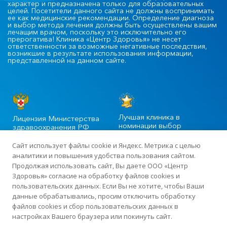
характер и предназначена только для образовательных
целей. Посетители данного сайта не должны воспринимать
ее как медицинские рекомендации. Определение диагноза
и выбор метода лечения должны быть осуществлены вашим
лечащим врачом, поскольку это исключительно его
прерогатива! Клиника «Центр Здоровья» не несет
ответственности за возможные негативные последствия,
возникшие в результате использования информации,
представленной на данном сайте.
Лучшая клиника в
Лицензия Министерства
номинации выбор
здравоохранения РФ
пациентов
Сайт использует файлы cookie и Яндекс. Метрика с целью
аналитики и повышения удобства пользования сайтом.
Продолжая использовать сайт, Вы даете ООО «Центр
©2020-2025 Официальный сайт сети многопрофильных клиник
Здоровья» согласие на обработку файлов cookies и
«Центр Здоровья» в Москве
пользовательских данных. Если Вы не хотите, чтобы Ваши
данные обрабатывались, просим отключить обработку
файлов cookies и сбор пользовательских данных в
Лицензия: ЛО-77-01-015919 от 13 апреля 2018 года · ИНН
настройках Вашего браузера или покинуть сайт.
7726423383 · ОГРН 1187746198507