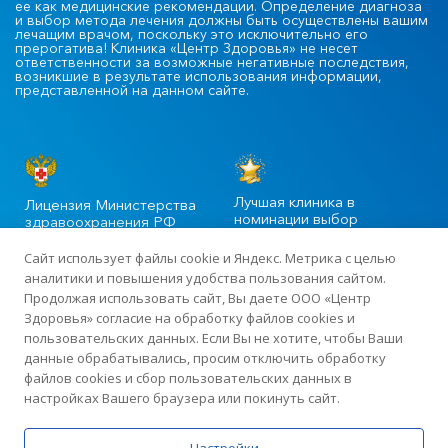
ее как медицинские рекомендации. Определение диагноза
и выбор метода лечения должны быть осуществлены вашим
лечащим врачом, поскольку это исключительно его
прерогатива! Клиника «Центр Здоровья» не несет
ответственности за возможные негативные последствия,
возникшие в результате использования информации,
представленной на данном сайте.
Лучшая клиника в
Лицензия Министерства
номинации выбор
здравоохранения РФ
пациентов
Сайт использует файлы cookie и Яндекс. Метрика с целью
аналитики и повышения удобства пользования сайтом.
Продолжая использовать сайт, Вы даете ООО «Центр
©2020-2025 Официальный сайт сети многопрофильных клиник
Здоровья» согласие на обработку файлов cookies и
«Центр Здоровья» в Москве
пользовательских данных. Если Вы не хотите, чтобы Ваши
данные обрабатывались, просим отключить обработку
файлов cookies и сбор пользовательских данных в
Лицензия: ЛО-77-01-015919 от 13 апреля 2018 года · ИНН
настройках Вашего браузера или покинуть сайт.
7726423383 · ОГРН 1187746198507
Политика по обработке персональных данных