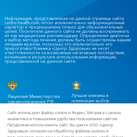
Информация, представленная на данной странице сайта
centre-health.com, носит исключительно информационный
характер и предназначена только для образовательных
целей. Посетители данного сайта не должны воспринимать
ее как медицинские рекомендации. Определение диагноза
и выбор метода лечения должны быть осуществлены вашим
лечащим врачом, поскольку это исключительно его
прерогатива! Клиника «Центр Здоровья» не несет
ответственности за возможные негативные последствия,
возникшие в результате использования информации,
представленной на данном сайте.
Лучшая клиника в
Лицензия Министерства
номинации выбор
здравоохранения РФ
пациентов
Сайт использует файлы cookie и Яндекс. Метрика с целью
аналитики и повышения удобства пользования сайтом.
Продолжая использовать сайт, Вы даете ООО «Центр
©2020-2025 Официальный сайт сети многопрофильных клиник
Здоровья» согласие на обработку файлов cookies и
«Центр Здоровья» в Москве