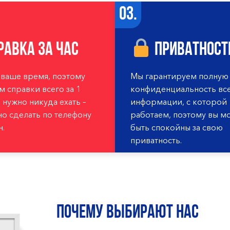
03.
равка за час
Приватност
ваше время, поэтому
Мы гарантируем полную
 справки всего за 1
конфиденциальность вс
е нужно никуда ехать –
информации, с которой
но сделать по телефону
работаем, поэтому вы м
н.
быть спокойны за свою
приватность.
ПОЧЕМУ ВЫБИРАЮТ НАС