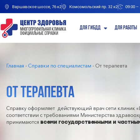
Варшавское шоссе, 76 к2
Комсомольский пр. 32 к2
09:00 –
Для ГИБДД
Для работы
Главная
-
Справки по специалистам
-
От терапевта
ОТ ТЕРАПЕВТА
Справку оформляет действующий врач сети клиник «
соответствии с требованиями Министерства здравоох
принимаются
всеми государственными и частны