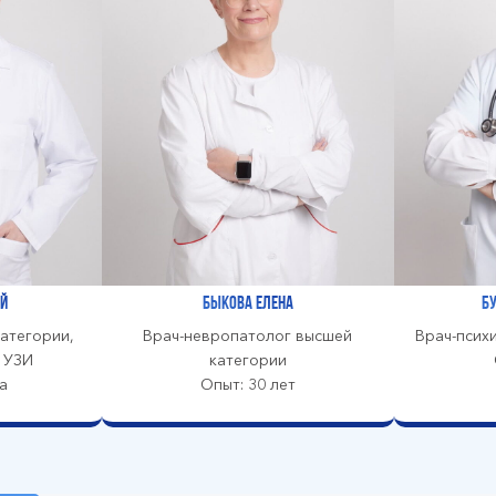
й
Быкова Елена
Б
атегории,
Врач-невропатолог высшей
Врач-псих
ч УЗИ
категории
а
Опыт: 30 лет