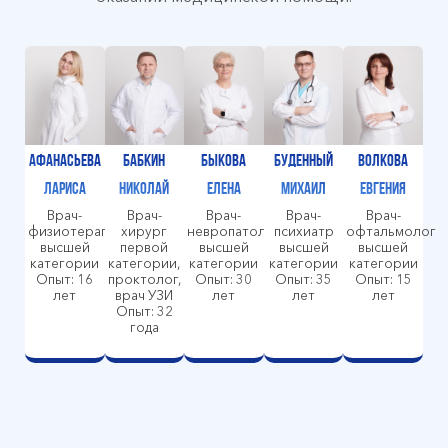
Афанасьева
Бабкин
Быкова
Буденный
Волкова
Лариса
Николай
Елена
Михаил
Евгения
Врач-
Врач-
Врач-
Врач-
Врач-
физиотерапевт
хирург
невропатолог
психиатр
офтальмолог
высшей
первой
высшей
высшей
высшей
категории
категории,
категории
категории
категории
Опыт: 16
проктолог,
Опыт: 30
Опыт: 35
Опыт: 15
лет
врач УЗИ
лет
лет
лет
Опыт: 32
года