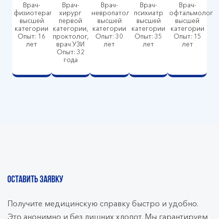
Врач-
Врач-
Врач-
Врач-
Врач-
физиотерапевт
хирург
невропатолог
психиатр
офтальмолог
высшей
первой
высшей
высшей
высшей
категории
категории,
категории
категории
категории
Опыт: 16
проктолог,
Опыт: 30
Опыт: 35
Опыт: 15
лет
врач УЗИ
лет
лет
лет
Опыт: 32
года
ОСТАВИТЬ ЗАЯВКУ
Получите медицинскую справку быстро и удобно.
Это анонимно и без лишних хлопот. Мы гарантируем