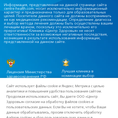
Информация, представленная на данной странице сайта
centre-health.com, носит исключительно информационный
характер и предназначена только для образовательных
целей. Посетители данного сайта не должны воспринимать
ее как медицинские рекомендации. Определение диагноза
и выбор метода лечения должны быть осуществлены вашим
лечащим врачом, поскольку это исключительно его
прерогатива! Клиника «Центр Здоровья» не несет
ответственности за возможные негативные последствия,
возникшие в результате использования информации,
представленной на данном сайте.
Лучшая клиника в
Лицензия Министерства
номинации выбор
здравоохранения РФ
пациентов
Сайт использует файлы cookie и Яндекс. Метрика с целью
аналитики и повышения удобства пользования сайтом.
Продолжая использовать сайт, Вы даете ООО «Центр
©2020-2025 Официальный сайт сети многопрофильных клиник
Здоровья» согласие на обработку файлов cookies и
«Центр Здоровья» в Москве
пользовательских данных. Если Вы не хотите, чтобы Ваши
данные обрабатывались, просим отключить обработку
файлов cookies и сбор пользовательских данных в
Лицензия: ЛО-77-01-015919 от 13 апреля 2018 года · ИНН