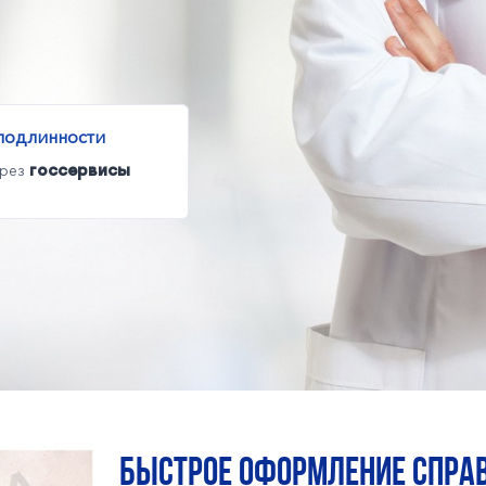
подлинности
ерез
госсервисы
Быстрое оформление справ