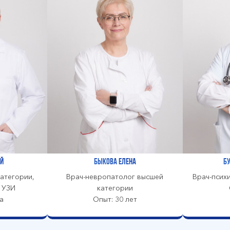
й
Быкова Елена
Б
атегории,
Врач-невропатолог высшей
Врач-псих
ч УЗИ
категории
а
Опыт: 30 лет