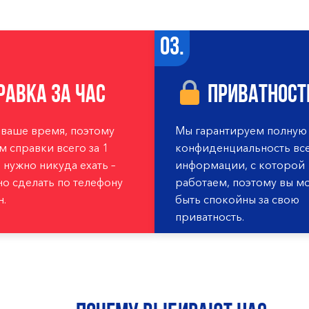
03.
равка за час
Приватност
ваше время, поэтому
Мы гарантируем полную
 справки всего за 1
конфиденциальность вс
е нужно никуда ехать –
информации, с которой
но сделать по телефону
работаем, поэтому вы м
н.
быть спокойны за свою
приватность.