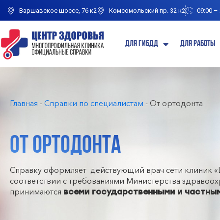
Варшавское шоссе, 76 к2
Комсомольский пр. 32 к2
09:00 –
Для ГИБДД
Для работы
Главная
-
Справки по специалистам
-
От ортодонта
ОТ ОРТОДОНТА
Справку оформляет действующий врач сети клиник «
соответствии с требованиями Министерства здравоох
принимаются
всеми государственными и частны