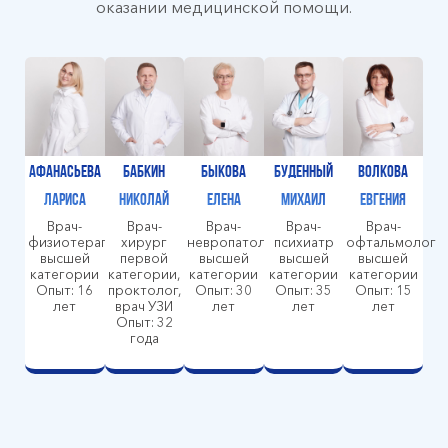
оказании медицинской помощи.
Афанасьева
Бабкин
Быкова
Буденный
Волкова
Лариса
Николай
Елена
Михаил
Евгения
Врач-
Врач-
Врач-
Врач-
Врач-
физиотерапевт
хирург
невропатолог
психиатр
офтальмолог
высшей
первой
высшей
высшей
высшей
категории
категории,
категории
категории
категории
Опыт: 16
проктолог,
Опыт: 30
Опыт: 35
Опыт: 15
лет
врач УЗИ
лет
лет
лет
Опыт: 32
года