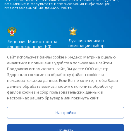
возникшие в результате использования информации,
представленной на данном сайте.
Лучшая клиника в
Лицензия Министерства
номинации выбор
здравоохранения РФ
пациентов
Сайт использует файлы cookie и Яндекс. Метрика с целью
аналитики и повышения удобства пользования сайтом.
Продолжая использовать сайт, Вы даете ООО «Центр
©2020-2025 Официальный сайт сети многопрофильных клиник
Здоровья» согласие на обработку файлов cookies и
«Центр Здоровья» в Москве
пользовательских данных. Если Вы не хотите, чтобы Ваши
данные обрабатывались, просим отключить обработку
файлов cookies и сбор пользовательских данных в
Лицензия: ЛО-77-01-015919 от 13 апреля 2018 года · ИНН
настройках Вашего браузера или покинуть сайт.
7726423383 · ОГРН 1187746198507
Политика по обработке персональных данных
Настройки
ИМЕЮТСЯ ПРОТИВОПОКАЗАНИЯ. НЕОБХОДИМО
Принять