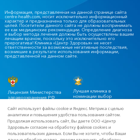
Информация, представленная на данной странице сайта
centre-health.com, носит исключительно информационный
характер и предназначена только для образовательных
целей. Посетители данного сайта не должны воспринимать
ее как медицинские рекомендации. Определение диагноза
и выбор метода лечения должны быть осуществлены вашим
лечащим врачом, поскольку это исключительно его
прерогатива! Клиника «Центр Здоровья» не несет
ответственности за возможные негативные последствия,
возникшие в результате использования информации,
представленной на данном сайте.
Лучшая клиника в
Лицензия Министерства
номинации выбор
здравоохранения РФ
пациентов
Сайт использует файлы cookie и Яндекс. Метрика с целью
аналитики и повышения удобства пользования сайтом.
Продолжая использовать сайт, Вы даете ООО «Центр
©2020-2025 Официальный сайт сети многопрофильных клиник
Здоровья» согласие на обработку файлов cookies и
«Центр Здоровья» в Москве
пользовательских данных. Если Вы не хотите, чтобы Ваши
данные обрабатывались, просим отключить обработку