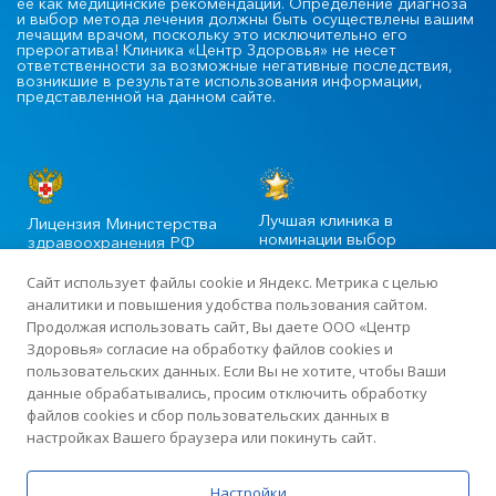
ее как медицинские рекомендации. Определение диагноза
и выбор метода лечения должны быть осуществлены вашим
лечащим врачом, поскольку это исключительно его
прерогатива! Клиника «Центр Здоровья» не несет
ответственности за возможные негативные последствия,
возникшие в результате использования информации,
представленной на данном сайте.
Лучшая клиника в
Лицензия Министерства
номинации выбор
здравоохранения РФ
пациентов
Сайт использует файлы cookie и Яндекс. Метрика с целью
аналитики и повышения удобства пользования сайтом.
Продолжая использовать сайт, Вы даете ООО «Центр
©2020-2025 Официальный сайт сети многопрофильных клиник
Здоровья» согласие на обработку файлов cookies и
«Центр Здоровья» в Москве
пользовательских данных. Если Вы не хотите, чтобы Ваши
данные обрабатывались, просим отключить обработку
файлов cookies и сбор пользовательских данных в
Лицензия: ЛО-77-01-015919 от 13 апреля 2018 года · ИНН
настройках Вашего браузера или покинуть сайт.
7726423383 · ОГРН 1187746198507
Политика по обработке персональных данных
Настройки