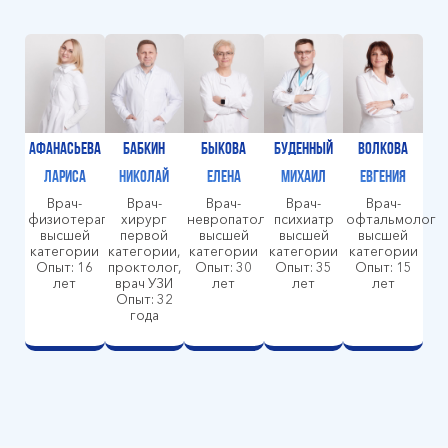
Афанасьева
Бабкин
Быкова
Буденный
Волкова
Лариса
Николай
Елена
Михаил
Евгения
Врач-
Врач-
Врач-
Врач-
Врач-
физиотерапевт
хирург
невропатолог
психиатр
офтальмолог
высшей
первой
высшей
высшей
высшей
категории
категории,
категории
категории
категории
Опыт: 16
проктолог,
Опыт: 30
Опыт: 35
Опыт: 15
лет
врач УЗИ
лет
лет
лет
Опыт: 32
года