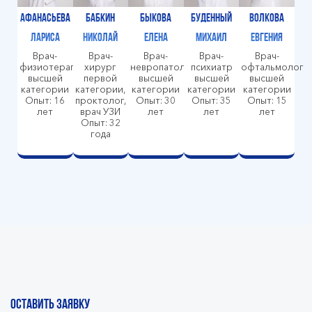
Афанасьева
Бабкин
Быкова
Буденный
Волкова
Лариса
Николай
Елена
Михаил
Евгения
Врач-
Врач-
Врач-
Врач-
Врач-
физиотерапевт
хирург
невропатолог
психиатр
офтальмолог
высшей
первой
высшей
высшей
высшей
категории
категории,
категории
категории
категории
Опыт: 16
проктолог,
Опыт: 30
Опыт: 35
Опыт: 15
лет
врач УЗИ
лет
лет
лет
Опыт: 32
года
ОСТАВИТЬ ЗАЯВКУ