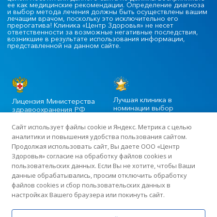
ее как медицинские рекомендации. Определение диагноза
и выбор метода лечения должны быть осуществлены вашим
лечащим врачом, поскольку это исключительно его
прерогатива! Клиника «Центр Здоровья» не несет
ответственности за возможные негативные последствия,
возникшие в результате использования информации,
представленной на данном сайте.
Лучшая клиника в
Лицензия Министерства
номинации выбор
здравоохранения РФ
пациентов
Сайт использует файлы cookie и Яндекс. Метрика с целью
аналитики и повышения удобства пользования сайтом.
Продолжая использовать сайт, Вы даете ООО «Центр
©2020-2025 Официальный сайт сети многопрофильных клиник
Здоровья» согласие на обработку файлов cookies и
«Центр Здоровья» в Москве
пользовательских данных. Если Вы не хотите, чтобы Ваши
данные обрабатывались, просим отключить обработку
файлов cookies и сбор пользовательских данных в
Лицензия: ЛО-77-01-015919 от 13 апреля 2018 года · ИНН
настройках Вашего браузера или покинуть сайт.
7726423383 · ОГРН 1187746198507