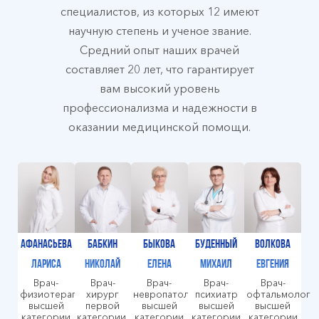
специалистов, из которых 12 имеют
научную степень и ученое звание.
Средний опыт наших врачей
составляет 20 лет, что гарантирует
вам высокий уровень
профессионализма и надежности в
оказании медицинской помощи.
Афанасьева
Бабкин
Быкова
Буденный
Волкова
Лариса
Николай
Елена
Михаил
Евгения
Врач-
Врач-
Врач-
Врач-
Врач-
физиотерапевт
хирург
невропатолог
психиатр
офтальмолог
высшей
первой
высшей
высшей
высшей
категории
категории,
категории
категории
категории