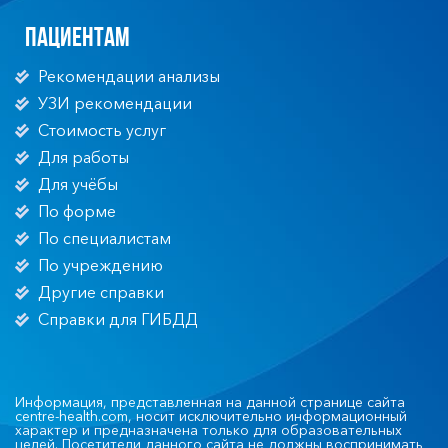
Пациентам
Рекомендации анализы
УЗИ рекомендации
Стоимость услуг
Для работы
Для учёбы
По форме
По специалистам
По учреждению
Другие справки
Справки для ГИБДД
Информация, представленная на данной странице сайта
centre-health.com, носит исключительно информационный
характер и предназначена только для образовательных
целей. Посетители данного сайта не должны воспринимать