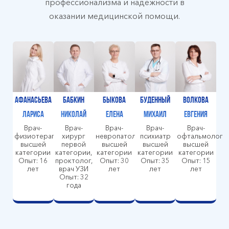
профессионализма и надежности в
оказании медицинской помощи.
Афанасьева
Бабкин
Быкова
Буденный
Волкова
Лариса
Николай
Елена
Михаил
Евгения
Врач-
Врач-
Врач-
Врач-
Врач-
физиотерапевт
хирург
невропатолог
психиатр
офтальмолог
высшей
первой
высшей
высшей
высшей
категории
категории,
категории
категории
категории
Опыт: 16
проктолог,
Опыт: 30
Опыт: 35
Опыт: 15
лет
врач УЗИ
лет
лет
лет
Опыт: 32
года