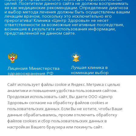
целей. Посетители данного сайта не должны воспринимать
ее как медицинские рекомендации. Определение диагноза
и выбор метода лечения должны быть осуществлены вашим
лечащим врачом, поскольку это исключительно его
прерогатива! Клиника «Центр Здоровья» не несет
ответственности за возможные негативные последствия,
возникшие в результате использования информации,
представленной на данном сайте.
Лучшая клиника в
Лицензия Министерства
номинации выбор
здравоохранения РФ
пациентов
Сайт использует файлы cookie и Яндекс. Метрика с целью
аналитики и повышения удобства пользования сайтом.
Продолжая использовать сайт, Вы даете ООО «Центр
©2020-2025 Официальный сайт сети многопрофильных клиник
Здоровья» согласие на обработку файлов cookies и
«Центр Здоровья» в Москве
пользовательских данных. Если Вы не хотите, чтобы Ваши
данные обрабатывались, просим отключить обработку
файлов cookies и сбор пользовательских данных в
Лицензия: ЛО-77-01-015919 от 13 апреля 2018 года · ИНН
настройках Вашего браузера или покинуть сайт.
7726423383 · ОГРН 1187746198507